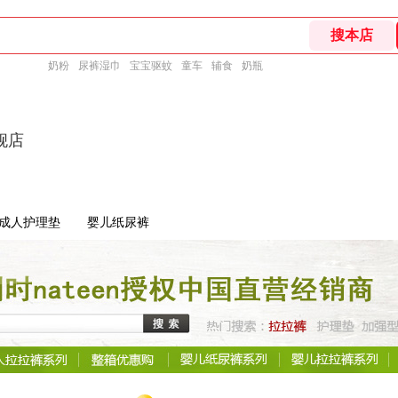
奶粉
尿裤湿巾
宝宝驱蚊
童车
辅食
奶瓶
舰店
成人护理垫
婴儿纸尿裤