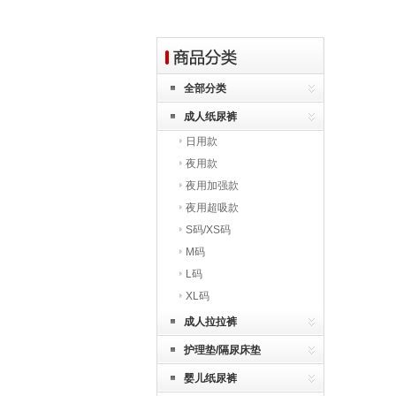
全部分类
成人纸尿裤
日用款
夜用款
夜用加强款
夜用超吸款
S码/XS码
M码
L码
XL码
成人拉拉裤
护理垫/隔尿床垫
婴儿纸尿裤