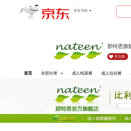
更多导航
服装城
食品
金融
那特恩旗
关注我
首页
全部分类
成人纸尿裤
成人拉拉裤