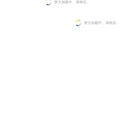
努力加载中，请稍后...
努力加载中，请稍后...